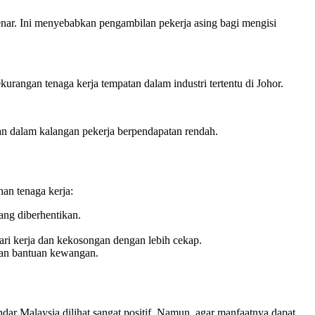
enar. Ini menyebabkan pengambilan pekerja asing bagi mengisi
rangan tenaga kerja tempatan dalam industri tertentu di Johor.
an dalam kalangan pekerja berpendapatan rendah.
an tenaga kerja:
ang diberhentikan.
ari kerja dan kekosongan dengan lebih cekap.
dan bantuan kewangan.
ar Malaysia dilihat sangat positif. Namun, agar manfaatnya dapat