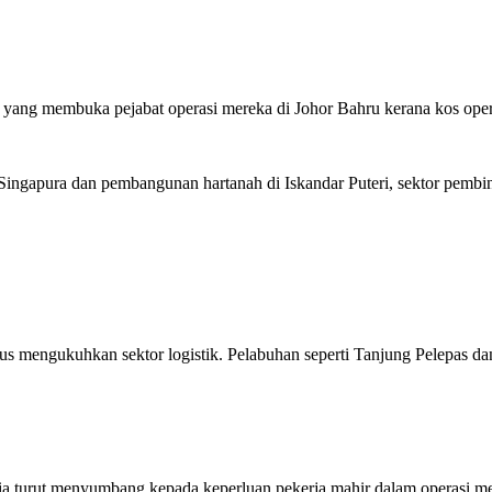
bal yang membuka pejabat operasi mereka di Johor Bahru kerana kos ope
Singapura dan pembangunan hartanah di Iskandar Puteri, sektor pembin
us mengukuhkan sektor logistik. Pelabuhan seperti Tanjung Pelepas d
mia turut menyumbang kepada keperluan pekerja mahir dalam operasi mes