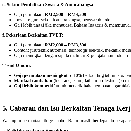
e. Sektor Pendidikan Swasta & Antarabangsa:
Gaji permulaan:
RM2,500 – RM4,500
Jawatan: guru sekolah antarabangsa, pensyarah kolej
Gaji lebih tinggi jika menguasai Bahasa Inggeris & mempunyai
f. Pekerjaan Berkaitan TVET:
Gaji permulaan:
RM2,000 – RM3,500
Contoh: juruteknik automasi, teknologis elektrik, mekanik indus
Gaji meningkat dengan sijil kemahiran & pengalaman industri
Trend Umum:
Gaji permulaan meningkat
5–10% berbanding tahun lalu, ter
Manfaat tambahan
(insurans, elaun, latihan profesional) sem
Gaji lebih kompetitif
untuk menarik bakat tempatan agar tidak 
5. Cabaran dan Isu Berkaitan Tenaga Kerj
Walaupun permintaan tinggi, Johor Bahru masih berdepan beberapa c
a. Ketidaksepadanan Kemahiran