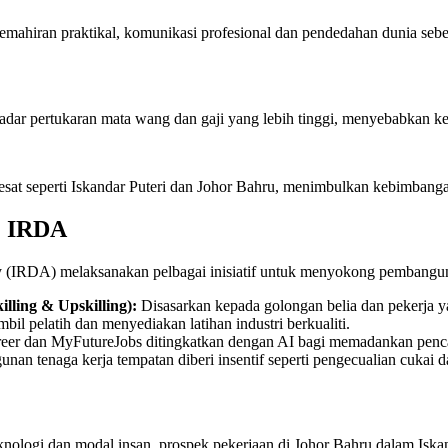
kemahiran praktikal, komunikasi profesional dan pendedahan dunia seb
dar pertukaran mata wang dan gaji yang lebih tinggi, menyebabkan keku
sat seperti Iskandar Puteri dan Johor Bahru, menimbulkan kebimbang
 & IRDA
y (IRDA) melaksanakan pelbagai inisiatif untuk menyokong pembangun
ling & Upskilling):
Disasarkan kepada golongan belia dan pekerja y
il pelatih dan menyediakan latihan industri berkualiti.
Career dan MyFutureJobs ditingkatkan dengan AI bagi memadankan penc
 tenaga kerja tempatan diberi insentif seperti pengecualian cukai 
nologi dan modal insan, prospek pekerjaan di Johor Bahru dalam Iskand